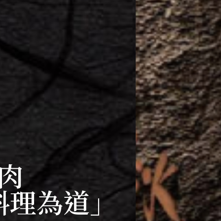
肉
料理為道」