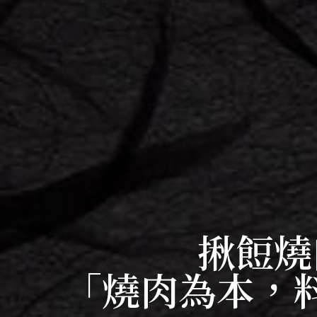
揪餖燒
「燒肉為本，