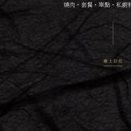
燒肉・套餐・單點・私廚
線 上 訂 位