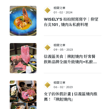
相關文章
01 - 02，2024
WISELY'S 拍拍照寫寫字｜仰望
台北101 , 燒肉＆私廚料理
相關文章
09 - 05，2023
信義區美食｜揪餖燒肉 好客餐
飲新品牌全面升級燒肉×私廚日
料
相關文章
06 - 02，2023
女子的休假計畫 | 信義區燒肉推
薦！『揪餖燒肉』